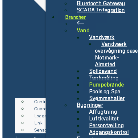
Bluetooth Gateway
SCADA Integration
Brancher
Vand
Vandværk
Vandværk
overvågning case
Notmark-
Almsted
Spildevand
Tankmåling
Pumpebrønde
Pools og Spa
Svømmehaller
Controller
Bygninger
Guard
Affugtning
Logger
Luftkvalitet
Link
Persontælling
Sensor
Adgangskontrol